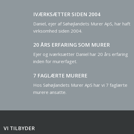
​IVÆRKSÆTTER SIDEN 2004
Daniel, ejer af Søhøjlandets Murer ApS, har haft
virksomhed siden 2004.
20 ÅRS ERFARING SOM MURER
Ejer og iværksætter Daniel har 20 års erfaring
inden for murerfaget.
​7 FAGLÆRTE MURERE
Hos Søhøjlandets Murer ApS har vi 7 faglærte
murere ansatte.
VI TILBYDER​